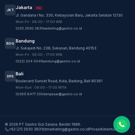
Jakarta
HQ
JKT
Jl. Gandaria I No. 330, Kebayoran Baru, Jakarta Selatan 12130
Customer Service
Mon–Fri · 08:00 – 17:00 WIB
Customer Service GASTRO siap membantu
(021) 2930 3831
marketing@gastro.co.id
sesuai kebutuhan Anda.
Bandung
Tim biasanya membalas dalam beberapa menit.
BDG
Jl. Sukajadi No. 238, Sukasari, Bandung 40153
CS - Tanya Produk Gastro
Mon–Fri · 08:00 – 17:00 WIB
Konsultasi dan pembelian produk
(022) 204 0041
bandung@gastro.co.id
CS - Service Gastro
Bali
DPS
Layanan khusus service
Boulevard Sunset Road, Kuta, Badung, Bali 80361
Mon–Sun · 09:00 – 17:00 WITA
CS - Sparepart Gastro
(0361) 8477 330
denpasar@gastro.co.id
Konsultasi dan pembelian sparepart
©
2026
PT Gastro Gizi Sarana
.
Berdiri
1986
.
+62 (21) 2930 3831
marketing@gastro.co.id
Privasi
Ketentuan