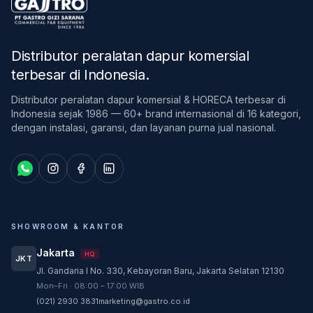
Distributor peralatan dapur komersial
terbesar di Indonesia
.
Distributor peralatan dapur komersial & HORECA terbesar di
Indonesia sejak 1986 — 60+ brand internasional di 16 kategori,
dengan instalasi, garansi, dan layanan purna jual nasional.
SHOWROOM & KANTOR
Jakarta
HQ
JKT
Jl. Gandaria I No. 330, Kebayoran Baru, Jakarta Selatan 12130
Customer Service
Mon–Fri · 08:00 – 17:00 WIB
Customer Service GASTRO siap membantu
(021) 2930 3831
marketing@gastro.co.id
sesuai kebutuhan Anda.